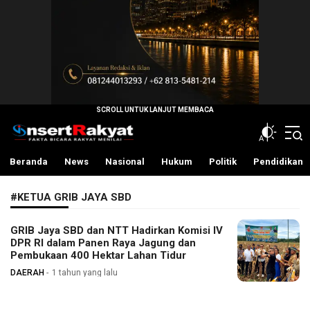
InsertRakyat.com
Fakta Bicara Rakyat Menilai
Beranda
News
Nasional
Hukum
Politik
Pendidikan
#KETUA GRIB JAYA SBD
GRIB Jaya SBD dan NTT Hadirkan Komisi IV
DPR RI dalam Panen Raya Jagung dan
Pembukaan 400 Hektar Lahan Tidur
DAERAH
1 tahun yang lalu