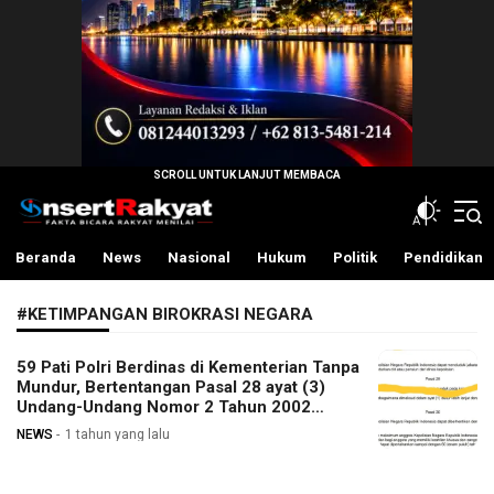
InsertRakyat.com
Fakta Bicara Rakyat Menilai
Beranda
News
Nasional
Hukum
Politik
Pendidikan
#KETIMPANGAN BIROKRASI NEGARA
59 Pati Polri Berdinas di Kementerian Tanpa
Mundur, Bertentangan Pasal 28 ayat (3)
Undang-Undang Nomor 2 Tahun 2002
tentang Kepolisian Negara Republik
NEWS
1 tahun yang lalu
Indonesia