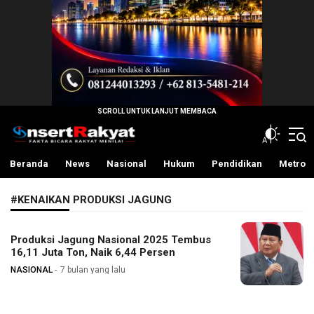
InsertRakyat.com
Fakta Bicara Rakyat Menilai
Beranda
News
Nasional
Hukum
Pendidikan
Metro
#KENAIKAN PRODUKSI JAGUNG
Produksi Jagung Nasional 2025 Tembus
16,11 Juta Ton, Naik 6,44 Persen
NASIONAL
7 bulan yang lalu