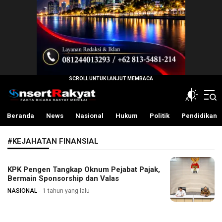
InsertRakyat.com
Fakta Bicara Rakyat Menilai
Beranda
News
Nasional
Hukum
Politik
Pendidikan
#KEJAHATAN FINANSIAL
KPK Pengen Tangkap Oknum Pejabat Pajak,
Bermain Sponsorship dan Valas
NASIONAL
1 tahun yang lalu