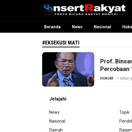
InsertRakyat.com
Fakta Bicara Rakyat Menilai
Beranda
News
Nasional
Huk
#EKSEKUSI MATI
Prof. Binsa
Percobaan 
HUKUM
1 tahun y
Jelajahi
News
Topik
Nasional
Pendid
Daerah
Raga