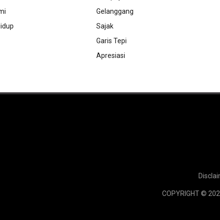
mi
Gelanggang
idup
Sajak
Garis Tepi
Apresiasi
Discla
COPYRIGHT © 202