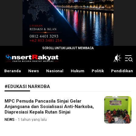
InsertRakyat.com
Fakta Bicara Rakyat Menilai
Beranda
News
Nasional
Hukum
Politik
Pendidikan
#EDUKASI NARKOBA
MPC Pemuda Pancasila Sinjai Gelar
Anjangsana dan Sosialisasi Anti-Narkoba,
Diapresiasi Kepala Rutan Sinjai
NEWS
1 tahun yang lalu