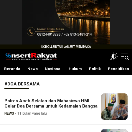
InsertRakyat.com
Fakta Bicara Rakyat Menilai
Beranda
News
Nasional
Hukum
Politik
Pendidikan
#DOA BERSAMA
Polres Aceh Selatan dan Mahasiswa HMI
Gelar Doa Bersama untuk Kedamaian Bangsa
NEWS
11 bulan yang lalu