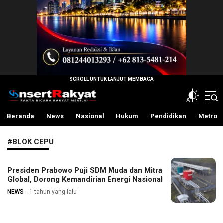
InsertRakyat.com
Fakta Bicara Rakyat Menilai
Beranda
News
Nasional
Hukum
Pendidikan
Metro
#BLOK CEPU
Presiden Prabowo Puji SDM Muda dan Mitra
Global, Dorong Kemandirian Energi Nasional
NEWS
1 tahun yang lalu