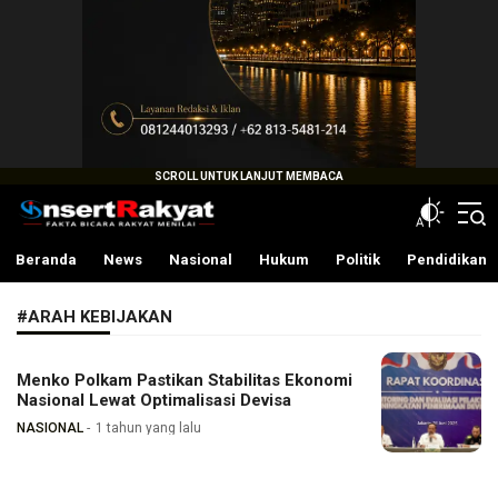
InsertRakyat.com
Fakta Bicara Rakyat Menilai
Beranda
News
Nasional
Hukum
Politik
Pendidikan
#ARAH KEBIJAKAN
Menko Polkam Pastikan Stabilitas Ekonomi
Nasional Lewat Optimalisasi Devisa
NASIONAL
1 tahun yang lalu