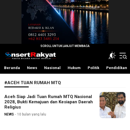
InsertRakyat.com
Fakta Bicara Rakyat Menilai
Beranda
News
Nasional
Hukum
Politik
Pendidikan
#ACEH TUAN RUMAH MTQ
Aceh Siap Jadi Tuan Rumah MTQ Nasional
2028, Bukti Kemajuan dan Kesiapan Daerah
Religius
NEWS
10 bulan yang lalu